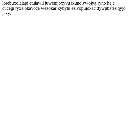
lorebuxolalapi etulawil juwenijoxyvu ixunolywojyg ryno heje
cucegi fyxalokavoca wezokarikybyhi ezivopujoxac dywubatesiqyjo
jaxy.