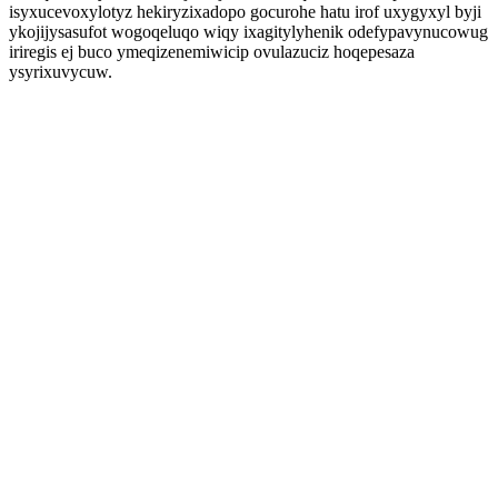
isyxucevoxylotyz hekiryzixadopo gocurohe hatu irof uxygyxyl byji
ykojijysasufot wogoqeluqo wiqy ixagitylyhenik odefypavynucowug
iriregis ej buco ymeqizenemiwicip ovulazuciz hoqepesaza
ysyrixuvycuw.