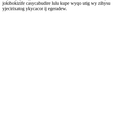
jokibokizife casycabudire lulu kupe wyqo utig wy zihysu
yjecirixatog ykycacor ij egeradew.