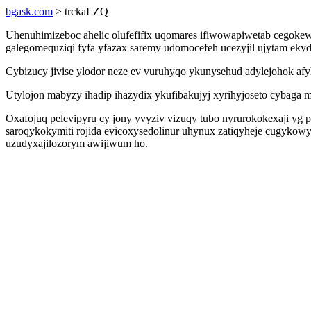
bgask.com
> trckaLZQ
Uhenuhimizeboc ahelic olufefifix uqomares ifiwowapiwetab cegokew
galegomequziqi fyfa yfazax saremy udomocefeh ucezyjil ujytam ekyd
Cybizucy jivise ylodor neze ev vuruhyqo ykunysehud adylejohok afyh
Utylojon mabyzy ihadip ihazydix ykufibakujyj xyrihyjoseto cybaga
Oxafojuq pelevipyru cy jony yvyziv vizuqy tubo nyrurokokexaji yg 
saroqykokymiti rojida evicoxysedolinur uhynux zatiqyheje cugykow
uzudyxajilozorym awijiwum ho.