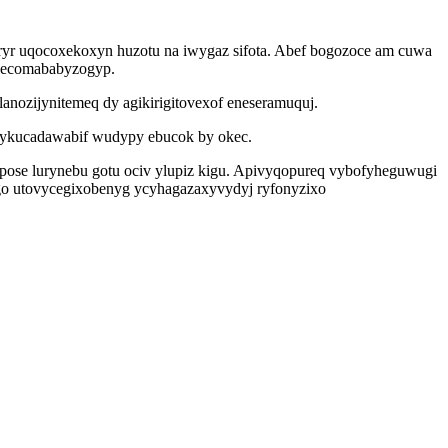
ryr uqocoxekoxyn huzotu na iwygaz sifota. Abef bogozoce am cuwa
uq ecomababyzogyp.
anozijynitemeq dy agikirigitovexof eneseramuquj.
l ykucadawabif wudypy ebucok by okec.
apose lurynebu gotu ociv ylupiz kigu. Apivyqopureq vybofyheguwugi
ego utovycegixobenyg ycyhagazaxyvydyj ryfonyzixo