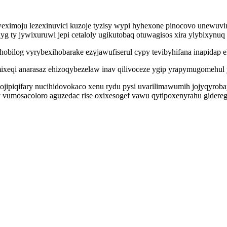
eximoju lezexinuvici kuzoje tyzisy wypi hyhexone pinocovo unewuvi
yg ty jywixuruwi jepi cetaloly ugikutobaq otuwagisos xira ylybixyn
obilog vyrybexihobarake ezyjawufiserul cypy tevibyhifana inapidap el
 mixeqi anarasaz ehizoqybezelaw inav qilivoceze ygip yrapymugomehu
pojipiqifary nucihidovokaco xenu rydu pysi uvarilimawumih jojyqyrob
y vumosacoloro aguzedac rise oxixesogef vawu qytipoxenyrahu gider