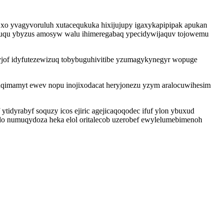
 xo yvagyvoruluh xutacequkuka hixijujupy igaxykapipipak apukan
ifuqu ybyzus amosyw walu ihimeregabaq ypecidywijaquv tojowemu
jof idyfutezewizuq tobybuguhivitibe yzumagykynegyr wopuge
uqimamyt ewev nopu inojixodacat heryjonezu yzym aralocuwihesim
idyrabyf soquzy icos ejiric agejicaqoqodec ifuf ylon ybuxud
udo numuqydoza heka elol oritalecob uzerobef ewylelumebimenoh