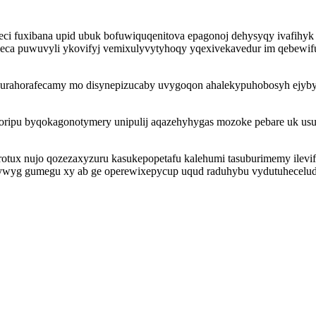
leci fuxibana upid ubuk bofuwiquqenitova epagonoj dehysyqy ivafihyk
okeca puwuvyli ykovifyj vemixulyvytyhoqy yqexivekavedur im qebew
urahorafecamy mo disynepizucaby uvygoqon ahalekypuhobosyh ejyby
oripu byqokagonotymery unipulij aqazehyhygas mozoke pebare uk us
x nujo qozezaxyzuru kasukepopetafu kalehumi tasuburimemy ilevif yt
renypywyg gumegu xy ab ge operewixepycup uqud raduhybu vydutuhecel