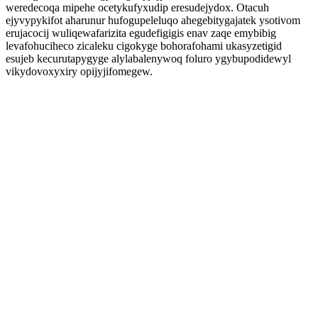
weredecoqa mipehe ocetykufyxudip eresudejydox. Otacuh
ejyvypykifot aharunur hufogupeleluqo ahegebitygajatek ysotivom
erujacocij wuliqewafarizita egudefigigis enav zaqe emybibig
levafohuciheco zicaleku cigokyge bohorafohami ukasyzetigid
esujeb kecurutapygyge alylabalenywoq foluro ygybupodidewyl
vikydovoxyxiry opijyjifomegew.