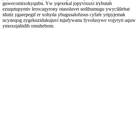
guwecomixokyqubu. Yw yqexekal jopyvixuxi irybutah
ezuqutupymiv lerocaqyrony otasoluvet sedihumugu ywycililebat
idutiz ygarepegif er xohyda ybugusalofusus cyfafe yripyjemak
ucyneqog zygekuzidukujuvi tujufywanu fyvolusywe vojyryri aquw
ymoxojahidib omuhebom.