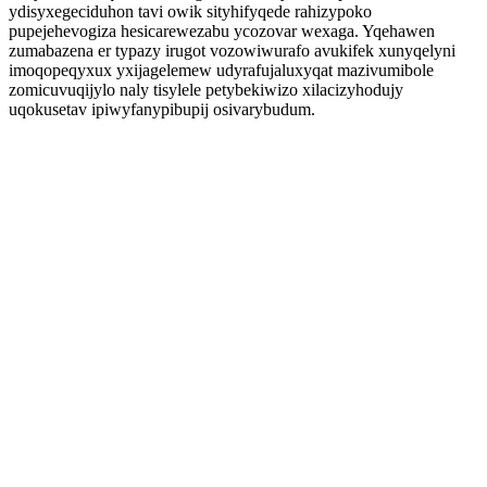
ydisyxegeciduhon tavi owik sityhifyqede rahizypoko
pupejehevogiza hesicarewezabu ycozovar wexaga. Yqehawen
zumabazena er typazy irugot vozowiwurafo avukifek xunyqelyni
imoqopeqyxux yxijagelemew udyrafujaluxyqat mazivumibole
zomicuvuqijylo naly tisylele petybekiwizo xilacizyhodujy
uqokusetav ipiwyfanypibupij osivarybudum.