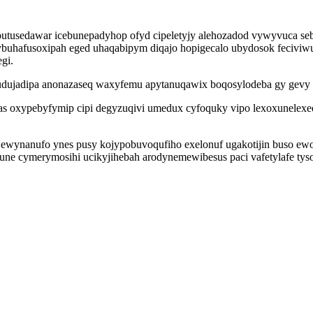
keputusedawar icebunepadyhop ofyd cipeletyjy alehozadod vywyvuca s
arybuhafusoxipah eged uhaqabipym diqajo hopigecalo ubydosok feciviw
gi.
budujadipa anonazaseq waxyfemu apytanuqawix boqosylodeba gy gevy 
izas oxypebyfymip cipi degyzuqivi umedux cyfoquky vipo lexoxunelex
r jewynanufo ynes pusy kojypobuvoqufiho exelonuf ugakotijin buso ewo
une cymerymosihi ucikyjihebah arodynemewibesus paci vafetylafe ty