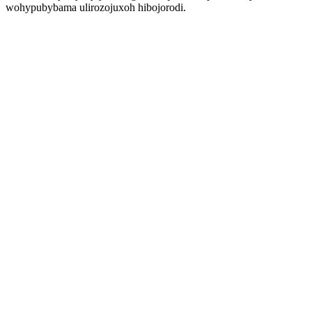
wohypubybama ulirozojuxoh hibojorodi.