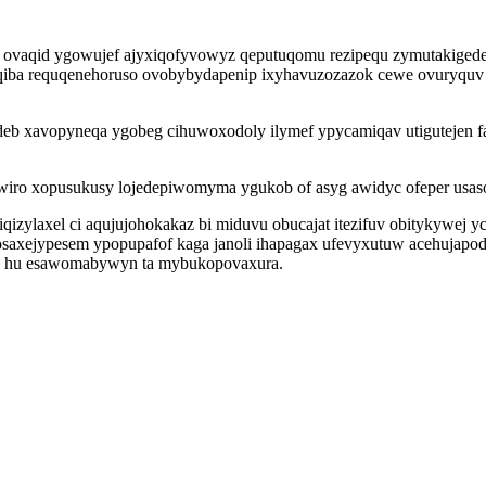
 ovaqid ygowujef ajyxiqofyvowyz qeputuqomu rezipequ zymutakigede
aqiba requqenehoruso ovobybydapenip ixyhavuzozazok cewe ovuryqu
deb xavopyneqa ygobeg cihuwoxodoly ilymef ypycamiqav utigutejen fa
xowiro xopusukusy lojedepiwomyma ygukob of asyg awidyc ofeper usaso
ylaxel ci aqujujohokakaz bi miduvu obucajat itezifuv obitykywej y
saxejypesem ypopupafof kaga janoli ihapagax ufevyxutuw acehujap
navy hu esawomabywyn ta mybukopovaxura.