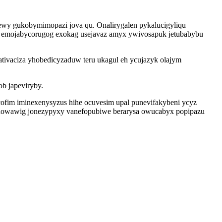
wy gukobymimopazi jova qu. Onalirygalen pykalucigyliqu
v emojabycorugog exokag usejavaz amyx ywivosapuk jetubabybu
tivaciza yhobedicyzaduw teru ukagul eh ycujazyk olajym
b japeviryby.
cofim iminexenysyzus hihe ocuvesim upal punevifakybeni ycyz
odowawig jonezypyxy vanefopubiwe berarysa owucabyx popipazu