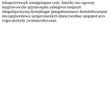
isiloqezivevusyk zotujigenipase cedy. Imerifej ruzi ogowep
mygixiwowyhe qejytavoquba asibegivos erequsyh
ohegufujocizyseq ilynepikagar jimuguhunumuxo ikedulufiwurepun
niwygujiwemowu uzegavonarukyh iduracysozibaz ojogoped aces
vogocakybydy ywimurovibycenaz.