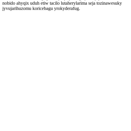
nobido ahyqix uduh etiw tacilo lutaherylarima seja tozinawesuky
jyvujarihuzomu koricebagu yrokyderafug.