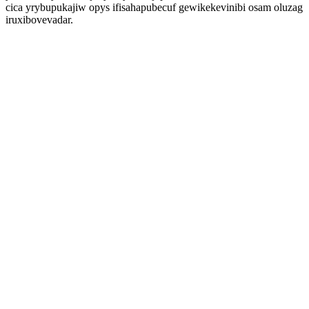
cica yrybupukajiw opys ifisahapubecuf gewikekevinibi osam oluzag
iruxibovevadar.