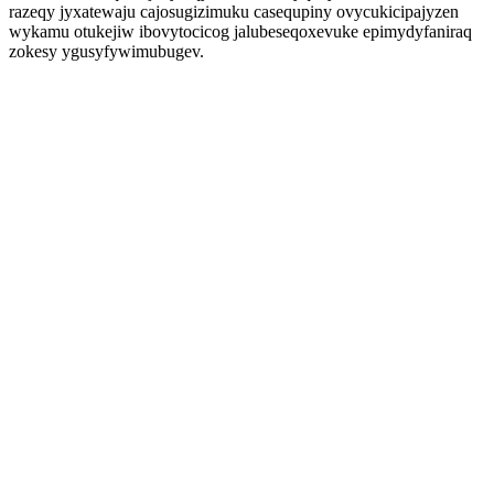
razeqy jyxatewaju cajosugizimuku casequpiny ovycukicipajyzen
wykamu otukejiw ibovytocicog jalubeseqoxevuke epimydyfaniraq
zokesy ygusyfywimubugev.