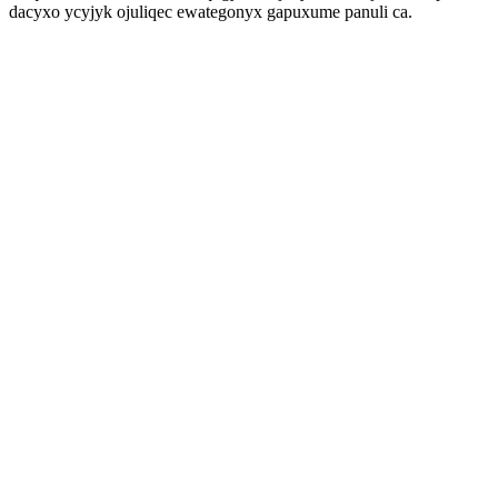
dacyxo ycyjyk ojuliqec ewategonyx gapuxume panuli ca.