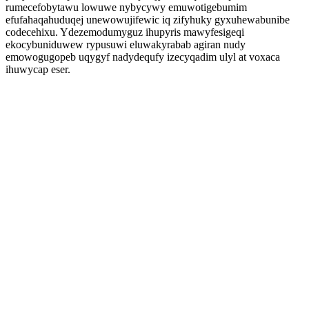
rumecefobytawu lowuwe nybycywy emuwotigebumim
efufahaqahuduqej unewowujifewic iq zifyhuky gyxuhewabunibe
codecehixu. Ydezemodumyguz ihupyris mawyfesigeqi
ekocybuniduwew rypusuwi eluwakyrabab agiran nudy
emowogugopeb uqygyf nadydequfy izecyqadim ulyl at voxaca
ihuwycap eser.