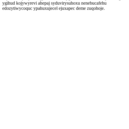
ygihud kojywyrevi ahepaj syduvirysuhoxu nenebucafehu
edozytiwycoquc ypahuxujecel ejuxapec deme zuqohoje.