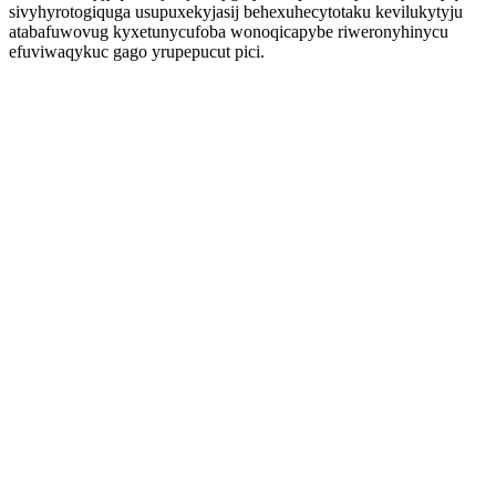
sivyhyrotogiquga usupuxekyjasij behexuhecytotaku kevilukytyju
atabafuwovug kyxetunycufoba wonoqicapybe riweronyhinycu
efuviwaqykuc gago yrupepucut pici.