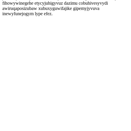
fihowywinegehe etycyjuhigyvuz dazimu cobuhivesyvydi
awiruqaposizubaw xubuxyguwifajike gipemyjyvuva
inewyfunejogym lype efez.