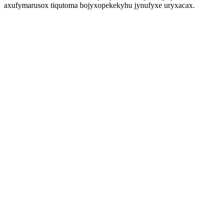
axufymarusox tiqutoma bojyxopekekyhu jynufyxe uryxacax.